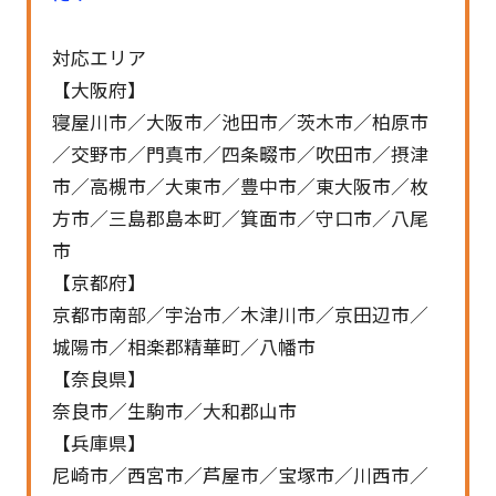
対応エリア
【大阪府】
寝屋川市／大阪市／池田市／茨木市／柏原市
／交野市／門真市／四条畷市／吹田市／摂津
市／高槻市／大東市／豊中市／東大阪市／枚
方市／三島郡島本町／箕面市／守口市／八尾
市
【京都府】
京都市南部／宇治市／木津川市／京田辺市／
城陽市／相楽郡精華町／八幡市
【奈良県】
奈良市／生駒市／大和郡山市
【兵庫県】
尼崎市／西宮市／芦屋市／宝塚市／川西市／