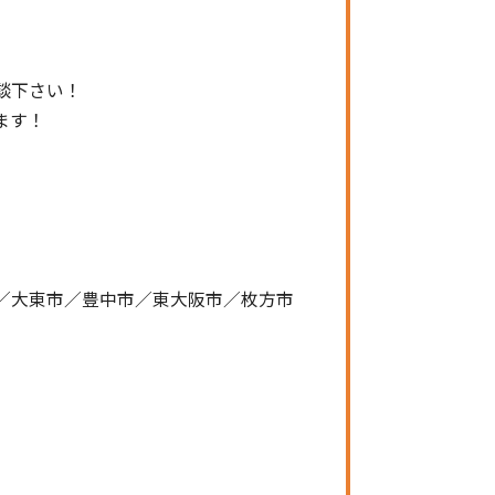
談下さい！
ます！
／大東市／豊中市／東大阪市／枚方市