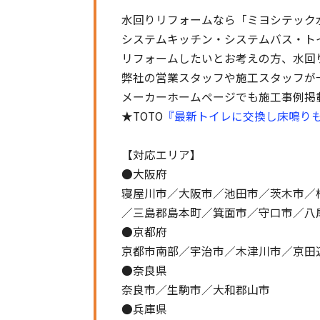
水回りリフォームなら「ミヨシテック
システムキッチン・システムバス・ト
リフォームしたいとお考えの方、水回
弊社の営業スタッフや施工スタッフが
メーカーホームページでも施工事例掲
★TOTO
『最新トイレに交換し床鳴り
【対応エリア】
●大阪府
寝屋川市／大阪市／池田市／茨木市／
／三島郡島本町／箕面市／守口市／八
●京都府
京都市南部／宇治市／木津川市／京田
●奈良県
奈良市／生駒市／大和郡山市
●兵庫県