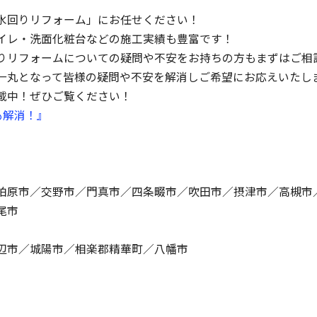
水回りリフォーム」にお任せください！
イレ・洗面化粧台などの施工実績も豊富です！
りリフォームについての疑問や不安をお持ちの方もまずはご相
一丸となって皆様の疑問や不安を解消しご希望にお応えいたし
載中！ぜひご覧ください！
も解消！』
柏原市／交野市／門真市／四条畷市／吹田市／摂津市／高槻市
尾市
辺市／城陽市／相楽郡精華町／八幡市