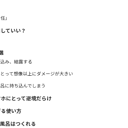
？
責任」
用していい？
い
選
り込み、結露する
にとって想像以上にダメージが大きい
風呂に持ち込んでしまう
マホにとって逆境だらけ
げる使い方
お風呂はつくれる