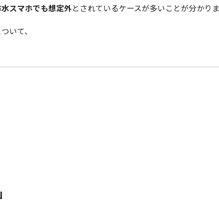
防水スマホでも想定外
とされているケースが多いことが分かり
について、
」