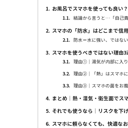
1
お風呂でスマホを使っても良い
1.1
結論から言うと…「自己
2
スマホの「防水」はどこまで信
2.1
防水＝水に強い、ではな
3
スマホを使うべきではない理由3
3.1
理由①｜湯気が内部に入
3.2
理由②｜「熱」はスマホ
3.3
理由③｜スマホの菌をお
4
まとめ｜熱・湿気・衛生面でス
5
それでも使うなら｜リスクを下
6
スマホに頼らなくても、快適な