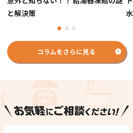
意外と知らない！？ 給湯器凍結の謎
ト
と解決策
1
2
3
コラムをさらに見る