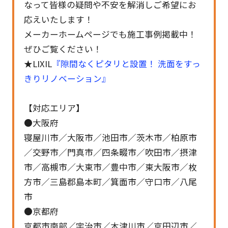
なって皆様の疑問や不安を解消しご希望にお
応えいたします！
メーカーホームページでも施工事例掲載中！
ぜひご覧ください！
★LIXIL
『隙間なくピタリと設置！ 洗面をすっ
きりリノベーション』
【対応エリア】
●大阪府
寝屋川市／大阪市／池田市／茨木市／柏原市
／交野市／門真市／四条畷市／吹田市／摂津
市／高槻市／大東市／豊中市／東大阪市／枚
方市／三島郡島本町／箕面市／守口市／八尾
市
●京都府
京都市南部／宇治市／木津川市／京田辺市／